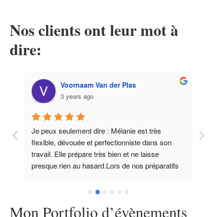
Nos clients ont leur mot à
dire:
Voornaam Van der Plas
3 years ago
ec 
Je peux seulement dire : Mélanie est très 
Mé
flexible, dévouée et perfectionniste dans son 
no
travail. Elle prépare très bien et ne laisse 
pe
 
presque rien au hasard.Lors de nos préparatifs 
da
n 
de mariage, nous avons eu notre première 
pl
e 
rencontre. Nous avons fait sa connaissance à 
pa
l'avance et elle nous a aidé à améliorer notre 
d'
Mon Portfolio d’évènements
 
planning de mariage. Très agréable.Plusieurs 
am