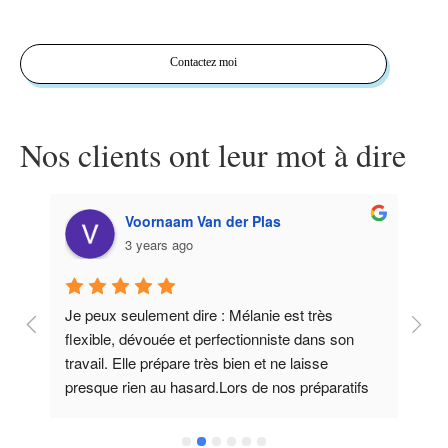
Contactez moi
Nos clients ont leur mot à dire
Daphne van der Werf
3 years ago
rès 
Mélanie a récemment pris des photos lors de 
ns son 
notre soirée, avec d'excellents résultats. Je 
se 
pense que prendre des photos de gens qui 
paratifs 
dansent dans une pièce sombre est la chose la 
ière 
plus difficile qui soit, mais Mélanie y est 
sance à 
parvenue. Et comment! Toutes les photos sont 