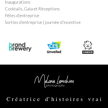
Inaugurations
Cocktails, Gala et Réceptions
Fêtes d’entreprise
Sorties d’entreprise | journée d’incentive
C r é a t r i c e d’ h i s t o i r e s v r a i