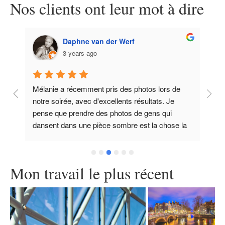
Nos clients ont leur mot à dire
Daphne van der Werf
3 years ago
Mélanie a récemment pris des photos lors de 
Mé
notre soirée, avec d'excellents résultats. Je 
ma
pense que prendre des photos de gens qui 
El
 
dansent dans une pièce sombre est la chose la 
di
plus difficile qui soit, mais Mélanie y est 
parvenue. Et comment! Toutes les photos sont 
d'une netteté exceptionnelle, les gens rient, les 
Mon travail le plus récent
amis dansent, bien éclairées. Merci beaucoup 
pour ce souvenir impérissable.