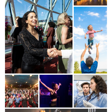
 
 
t 
t 
ur 