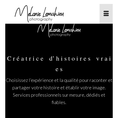
C r é a t r i c e d’ h i s t o i r e s v r a i
e s
Choisissez l’expérience et la qualité pour raconter et
partager votre histoire et établir votre image.
Services professionnels sur mesure, dédiés et
fiables.