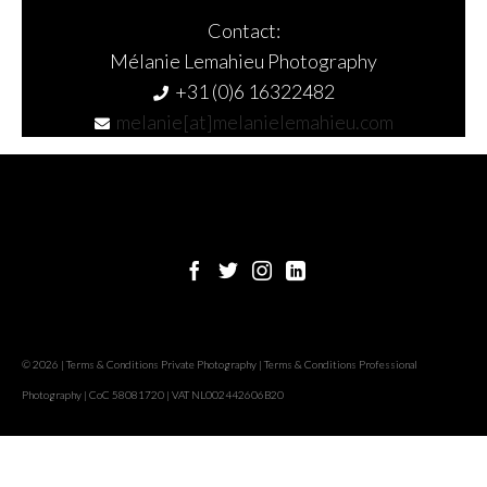
Contact:
Mélanie Lemahieu Photography
+31 (0)6 16322482
melanie[at]melanielemahieu.com
© 2026 | Terms & Conditions Private Photography | Terms & Conditions Professional
Photography | CoC 58081720 | VAT NL002442606B20